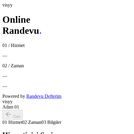
visyy
Online
Randevu
.
01 / Hizmet
—
02 / Zaman
—
—
Powered by
Randevu Defterim
visyy
Adım 0
1
Geri
01 Hizmet
02 Zaman
03 Bilgiler