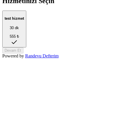
Hizmetinizi Seçin
test hizmet
30
dk
555 ₺
Devam Et
Powered by
Randevu Defterim